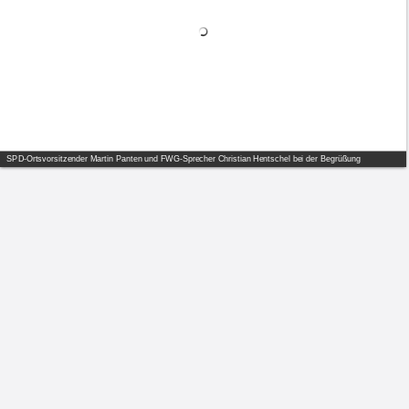
SPD-Ortsvorsitzender Martin Panten und FWG-Sprecher Christian Hentschel bei der Begrüßung