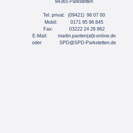
94365 Parkstetten
Tel. privat:   (09421)  96 07 00
Mobil:           0171 95 96 845
Fax:              03222 24 26 862
E-Mail:         martin.panten(at)t-online.de
oder               SPD@SPD-Parkstetten.de